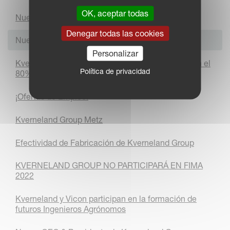
OK, aceptar todas
Nueva IMAGEN para el IsoMatch FarmCentre
Denegar todas las cookies
Nuevo CEO & Presidente de Kverneland Group
Personalizar
Kverneland Group y Kubota Corporation adquieren el
Política de privacidad
80% de las acciones de ROC
¡Ofertas de Empleo!
Kverneland Group Metz
Efectividad de Fabricación de Kverneland Group
KVERNELAND GROUP NO PARTICIPARÁ EN FIMA
2022
Kverneland y Vicon participan en la formación de
futuros Ingenieros Agrónomos