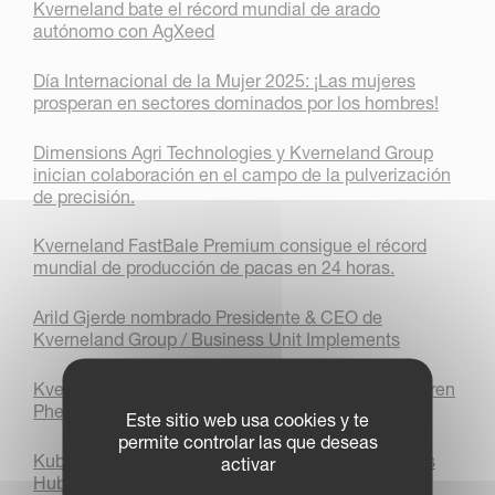
Kverneland bate el récord mundial de arado
autónomo con AgXeed
Día Internacional de la Mujer 2025: ¡Las mujeres
prosperan en sectores dominados por los hombres!
Dimensions Agri Technologies y Kverneland Group
inician colaboración en el campo de la pulverización
de precisión.
Kverneland FastBale Premium consigue el récord
mundial de producción de pacas en 24 horas.
Arild Gjerde nombrado Presidente & CEO de
Kverneland Group / Business Unit Implements
Kverneland Group and Kubota Corporation adquieren
Phenix Agrosystem
Este sitio web usa cookies y te
permite controlar las que deseas
Kubota (Europe) presenta “Kubota Group Solutions
activar
Hub”