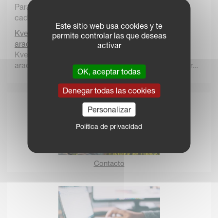
Para evitar estos posibles efectos nocivos de las
cada vez más frecuenes lluvias torrenciales, Kv...
Este sitio web usa cookies y te
Kverneland establece el primer récord mundial de
permite controlar las que deseas
arado autónomo junto a “AgXeed”.
activar
Kverneland establece el primer récord mundial de
arado autónomo, en colaboración con el proveedor...
OK, aceptar todas
Denegar todas las cookies
Personalizar
Política de privacidad
Contacto