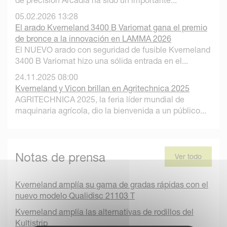
de precisión Arcadia ha sido un importante...
05.02.2026 13:28
El arado Kverneland 3400 B Variomat gana el premio
de bronce a la innovación en LAMMA 2026
El NUEVO arado con seguridad de fusible Kverneland
3400 B Variomat hizo una sólida entrada en el...
24.11.2025 08:00
Kverneland y Vicon brillan en Agritechnica 2025
AGRITECHNICA 2025, la feria líder mundial de
maquinaria agrícola, dio la bienvenida a un público...
Notas de prensa
Ver todo
Kverneland amplía su gama de gradas rápidas con el
nuevo modelo Qualidisc 21103 T
Kverneland amplía las alternativas de rodillos del
Kultistrip