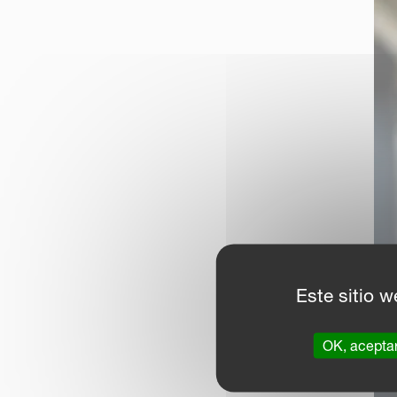
Este sitio w
OK, acepta