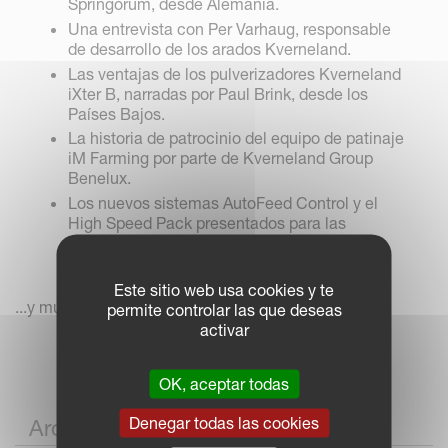
Springorum, desde Alemania.
Una entrevista con Per Varhaug, responsable
de desarrollo de los arados Kverneland.
Las ventajas de los pulverizadores Kverneland
iXter B, narradas por Paul Brink, desde los
Países Bajos.
La historia de patrocinio del equipo de patinaje
iM Farming por parte de Kverneland Group
Benelux.
Los nuevos sistemas AutoFeed Control y el
High Speed Pack presentados para las
rotoempacadoras y encintadoras de mesa
Vicon.
Este sitio web usa cookies y te
...y mucho más!
permite controlar las que deseas
activar
OK, aceptar todas
Denegar todas las cookies
Archivo