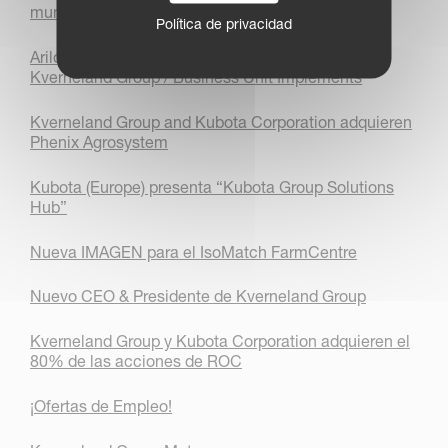
mundial de producción de pacas en 24 horas.
Política de privacidad
Arild Gjerde nombrado Presidente & CEO de
Kverneland Group / Business Unit Implements
Kverneland Group and Kubota Corporation adquieren
Phenix Agrosystem
Kubota (Europe) presenta “Kubota Group Solutions
Hub”
Nueva IMAGEN para el IsoMatch FarmCentre
Nuevo CEO & Presidente de Kverneland Group
Kverneland Group y Kubota Corporation adquieren el
80% de las acciones de ROC
¡Ofertas de Empleo!