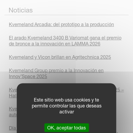
Noticias
Kverneland Arcadia: del prototipo a la producción
El arado Kverneland 3400 B Variomat gana el premio
de bronce a la innovación en LAMMA 2026
Kverneland y Vicon brillan en Agritechnica 2025
Kverneland Group premio a la Innovación en
Innov’Space 2025
Kverneland Group ¡todo listo para Agritechnica 2025 –
Hall 5!
Este sitio web usa cookies y te
permite controlar las que deseas
Kverneland bate el récord mundial de arado
activar
autónomo con AgXeed
OK, aceptar todas
Día Internacional de la Mujer 2025: ¡Las mujeres