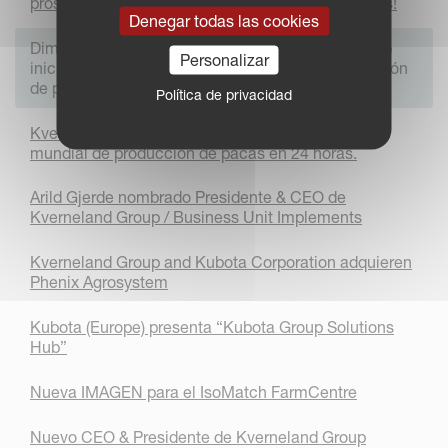
prosperan en sectores dominados por los hombres!
Denegar todas las cookies
Dimensions Agri Technologies y Kverneland Group
Personalizar
inician colaboración en el campo de la pulverización
de precisión.
Política de privacidad
Kverneland FastBale Premium consigue el récord
mundial de producción de pacas en 24 horas.
Arild Gjerde nombrado Presidente & CEO de
Kverneland Group / Business Unit Implements
Kverneland Group and Kubota Corporation adquieren
Phenix Agrosystem
Kubota (Europe) presenta “Kubota Group Solutions
Hub”
Nueva IMAGEN para el IsoMatch FarmCentre
Nuevo CEO & Presidente de Kverneland Group