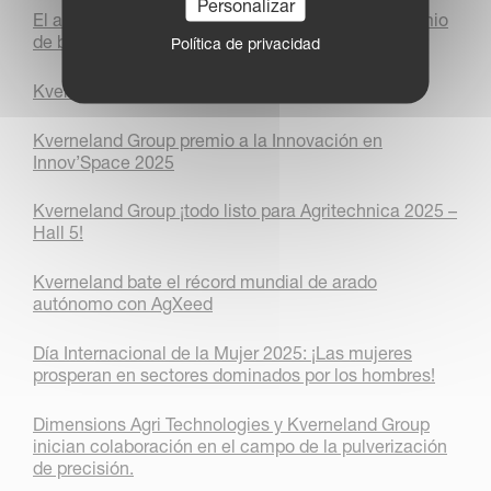
Personalizar
El arado Kverneland 3400 B Variomat gana el premio
de bronce a la innovación en LAMMA 2026
Política de privacidad
Kverneland y Vicon brillan en Agritechnica 2025
Kverneland Group premio a la Innovación en
Innov’Space 2025
Kverneland Group ¡todo listo para Agritechnica 2025 –
Hall 5!
Kverneland bate el récord mundial de arado
autónomo con AgXeed
Día Internacional de la Mujer 2025: ¡Las mujeres
prosperan en sectores dominados por los hombres!
Dimensions Agri Technologies y Kverneland Group
inician colaboración en el campo de la pulverización
de precisión.