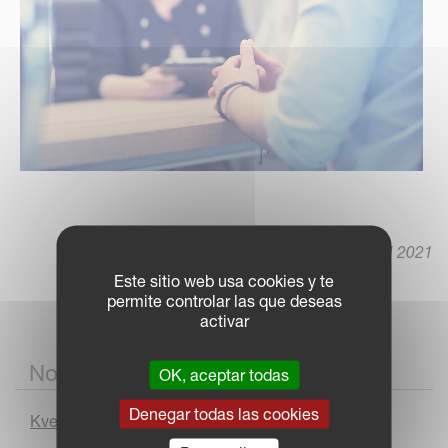
12 April 2021
Este sitio web usa cookies y te
permite controlar las que deseas
activar
Noticias
OK, aceptar todas
Denegar todas las cookies
Kverneland Arcadia: del prototipo a la producción