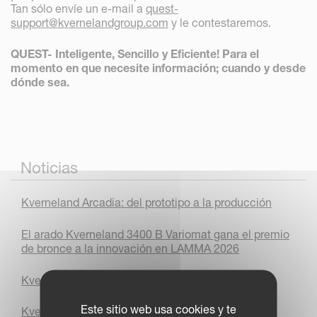
Tan sólo envíe un e-mail a
quest-
support@kvernelandgroup.com
y le contestaremos.
QUEST- Inteligente, Sencillo y Eficiente! Para el
momento en que necesite información; cuando y desde
dónde sea.
Noticias
Kverneland Arcadia: del prototipo a la producción
El arado Kverneland 3400 B Variomat gana el premio
de bronce a la innovación en LAMMA 2026
Kverneland y Vicon brillan en Agritechnica 2025
Este sitio web usa cookies y te
Kverneland Group premio a la Innovación en