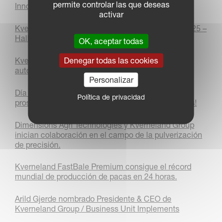
permite controlar las que deseas
Innov’Space 2025
activar
Kverneland Group ¡todo listo para Agritechnica 2025 –
Hall 5!
OK, aceptar todas
Denegar todas las cookies
Kverneland bate el récord mundial de arado
autónomo con AgXeed
Personalizar
Día Internacional de la Mujer 2025: ¡Las mujeres
Política de privacidad
prosperan en sectores dominados por los hombres!
Dimensions Agri Technologies y Kverneland Group
inician colaboración en el campo de la pulverización
de precisión.
Kverneland FastBale Premium consigue el récord
mundial de producción de pacas en 24 horas.
Arild Gjerde nombrado Presidente & CEO de
Kverneland Group / Business Unit Implements