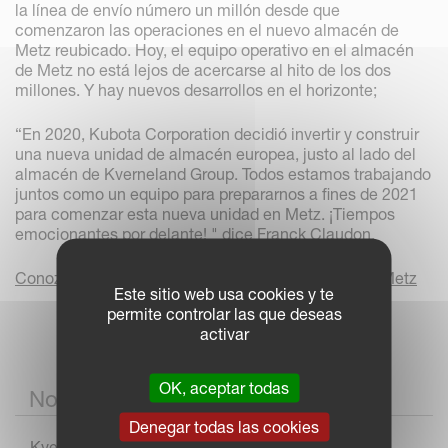
la línea de envío número un millón desde que
comenzaron las operaciones en el nuevo almacén de
Metz reubicado. Hoy, el equipo operativo en el almacén
de Metz no está lejos de acercarse al hito de los dos
millones. Y hay nuevos desarrollos en el horizonte;
“En 2020, Kubota Corporation decidió invertir y construir
una nueva unidad de almacén europea, justo al lado del
almacén de Kverneland Group. Todos estamos trabajando
juntos como un equipo para prepararnos a fines de 2021
para comenzar esta nueva unidad en Metz. ¡Tiempos
emocionantes por delante! " dice Franck Claudon.
Conozca más sobre el almacén Kverneland Group Metz
Este sitio web usa cookies y te
permite controlar las que deseas
activar
OK, aceptar todas
Noticias
Denegar todas las cookies
Kverneland Arcadia: del prototipo a la producción