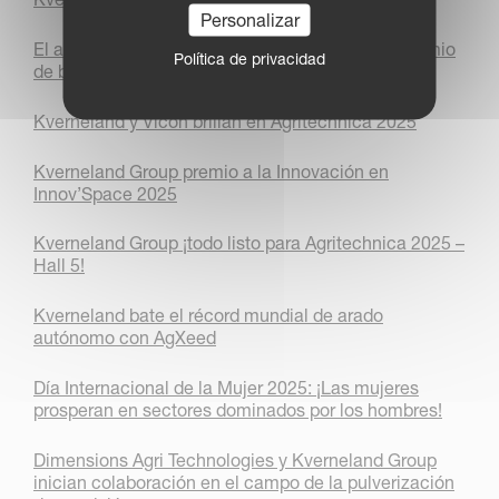
Personalizar
El arado Kverneland 3400 B Variomat gana el premio
Política de privacidad
de bronce a la innovación en LAMMA 2026
Kverneland y Vicon brillan en Agritechnica 2025
Kverneland Group premio a la Innovación en
Innov’Space 2025
Kverneland Group ¡todo listo para Agritechnica 2025 –
Hall 5!
Kverneland bate el récord mundial de arado
autónomo con AgXeed
Día Internacional de la Mujer 2025: ¡Las mujeres
prosperan en sectores dominados por los hombres!
Dimensions Agri Technologies y Kverneland Group
inician colaboración en el campo de la pulverización