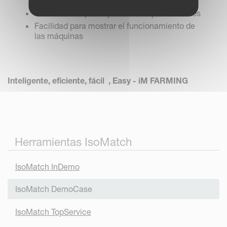
lugar.
Solución compacta para los desplazamientos
Facilidad para mostrar el funcionamiento de
las máquinas
Inteligente, eficiente, fácil , Easy - iM FARMING
Herramientas IsoMatch
IsoMatch InDemo
IsoMatch DemoCase
IsoMatch TopService