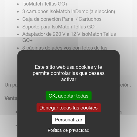
IsoMatch Tellus GO+
3 cartuchos IsoMatch InDemo (a elección)
Caja de conexión Panel / Cartuchos
Soporte para IsoMatch Tellus GO+
Adaptador de 220 V a 12 V IsoMatch Tellus
GO+
3 páginas de adesivos con fotos de las
máquinas ISOBUS
Este sitio web usa cookies y te
permite controlar las que deseas
activar
Un pack completo para empezar cualquier demostración.
OK, aceptar todas
Ventajas
Denegar todas las cookies
Impresiona a los clientes con las capacidades
del producto IsoMatch
Personalizar
Demuestra el funcionamiento de la máquina
Política de privacidad
ISOBUS de diversas maneras en cualquier