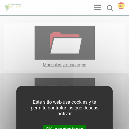
Panel de gestión de cookies
Menu
Select l
Manuales y descargas
Este sitio web usa cookies y te
permite controlar las que deseas
activar
Preguntas frecuentes (FAQ)
OK, aceptar todas