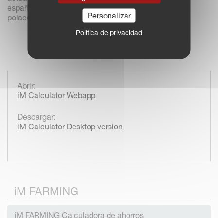
español, inglés, francés, alemán, holandés, italiano,
Personalizar
polaco y húngaro.
Política de privacidad
Abrir:
iM Calculator Webapp
Descargar:
iM Calculator Desktop version
iM FARMING
iM FARMING Calculadora de ahorros