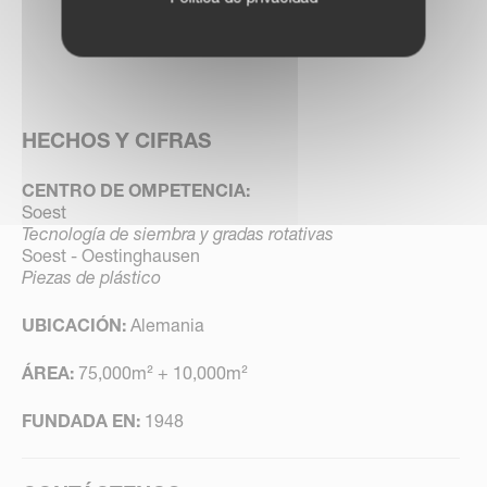
HECHOS Y CIFRAS
CENTRO DE OMPETENCIA:
Soest
Tecnología de siembra y gradas rotativas
Soest - Oestinghausen
Piezas de plástico
UBICACIÓN:
Alemania
ÁREA:
75,000m² + 10,000m²
FUNDADA EN:
1948