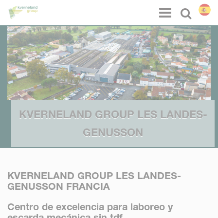
Panel de gestión de cookies
Menu
Select l
KVERNELAND GROUP LES LANDES-
GENUSSON
KVERNELAND GROUP LES LANDES-
GENUSSON FRANCIA
Centro de excelencia para laboreo y
escarda mecánica sin tdf.