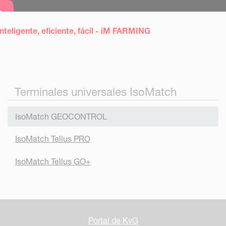
Inteligente, eficiente, fácil
- iM FARMING
Terminales universales IsoMatch
IsoMatch GEOCONTROL
IsoMatch Tellus PRO
IsoMatch Tellus GO+
Portal de KvG