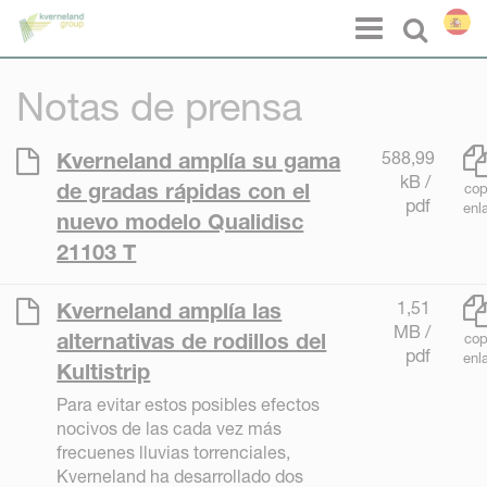
Panel de gestión de cookies
Menu
Select l
Notas de prensa
588,99
Kverneland amplía su gama
kB /
de gradas rápidas con el
cop
pdf
enl
nuevo modelo Qualidisc
21103 T
1,51
Kverneland amplía las
MB /
alternativas de rodillos del
cop
pdf
enl
Kultistrip
Para evitar estos posibles efectos
nocivos de las cada vez más
frecuenes lluvias torrenciales,
Kverneland ha desarrollado dos