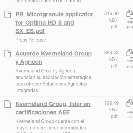
diferenciado dentro del campo.
315,60
PR_Microgranule applicator
kB /
for Optima HD II and
cop
pdf
enl
SX_ES.pdf
Press Release
354,43
Acuerdo Kverneland Group
kB /
y Agricon
cop
pdf
enl
Kverneland Group y Agricon
anuncian su asociación estratégica
para ofrecer Soluciones Agrícolas
Integradas
199,49
Kverneland Group, lider en
kB /
certificaciones AEF
cop
pdf
enl
Kverneland Group cuenta con el
mayor número de conformidades