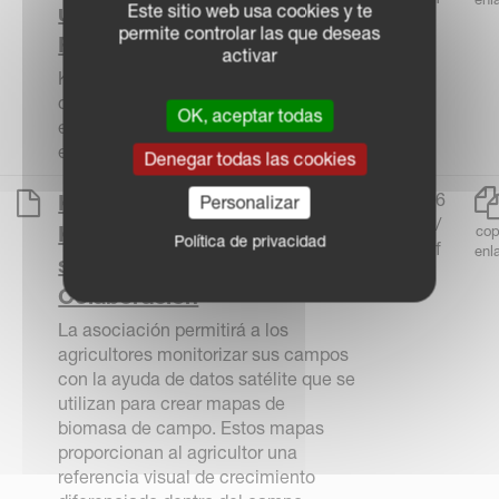
Este sitio web usa cookies y te
unirse al videojuego
permite controlar las que deseas
Farming Simulator 19
activar
Kverneland Group en colaboración
con Giants Software crean el pack
OK, aceptar todas
exclusivo de Kverneland y de Vicon
en Farming Simulator 2019.
Denegar todas las cookies
226,16
Kverneland Group y
Personalizar
kB /
Kleffmann Group Anuncian
cop
Política de privacidad
pdf
enl
su Acuerdo de
Colaboración
La asociación permitirá a los
agricultores monitorizar sus campos
con la ayuda de datos satélite que se
utilizan para crear mapas de
biomasa de campo. Estos mapas
proporcionan al agricultor una
referencia visual de crecimiento