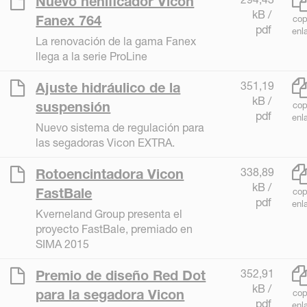
Nuevo henificador Vicon
kB /
Fanex 764
cop
pdf
enl
La renovación de la gama Fanex
llega a la serie ProLine
351,19
Ajuste hidráulico de la
kB /
suspensión
cop
pdf
enl
Nuevo sistema de regulación para
las segadoras Vicon EXTRA.
338,89
Rotoencintadora Vicon
kB /
FastBale
cop
pdf
enl
Kverneland Group presenta el
proyecto FastBale, premiado en
SIMA 2015
352,91
Premio de diseño Red Dot
kB /
para la segadora Vicon
cop
pdf
enl