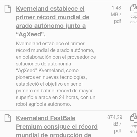
1,48
Kverneland establece el
MB /
primer récord mundial de
cop
pdf
enl
arado autónomo junto a
“AgXeed”.
Kverneland establece el primer
récord mundial de arado autónomo,
en colaboración con el proveedor de
soluciones de autonomía
“AgXeed”.Kverneland, como
pioneros en nuevas tecnologías,
estableció el objetivo en ser el
primero en batir el récord de mayor
superficie arada en 24 horas, con un
robot agrícola autónomo.
874,29
Kverneland FastBale
kB /
Premium consigue el récord
cop
pdf
enl
mundial de producción de