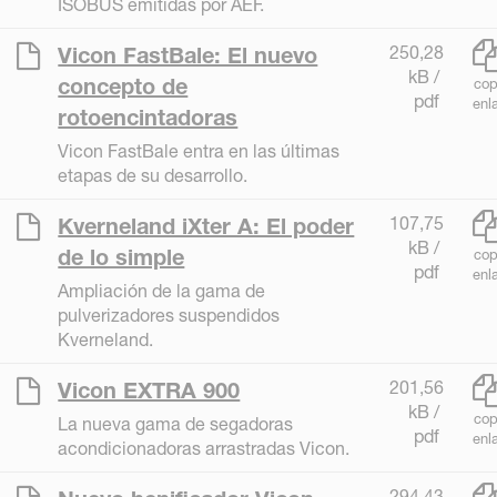
ISOBUS emitidas por AEF.
250,28
Vicon FastBale: El nuevo
kB /
concepto de
cop
pdf
enl
rotoencintadoras
Vicon FastBale entra en las últimas
etapas de su desarrollo.
107,75
Kverneland iXter A: El poder
kB /
de lo simple
cop
pdf
enl
Ampliación de la gama de
pulverizadores suspendidos
Kverneland.
201,56
Vicon EXTRA 900
kB /
cop
La nueva gama de segadoras
pdf
enl
acondicionadoras arrastradas Vicon.
294,43