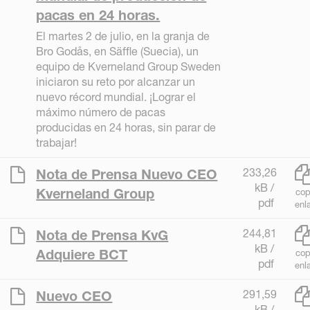
pacas en 24 horas.
El martes 2 de julio, en la granja de
Bro Godås, en Säffle (Suecia), un
equipo de Kverneland Group Sweden
iniciaron su reto por alcanzar un
nuevo récord mundial. ¡Lograr el
máximo número de pacas
producidas en 24 horas, sin parar de
trabajar!
233,26
Nota de Prensa Nuevo CEO
kB /
Kverneland Group
cop
pdf
enl
244,81
Nota de Prensa KvG
kB /
Adquiere BCT
cop
pdf
enl
291,59
Nuevo CEO
kB /