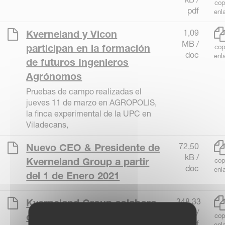
cop
pdf
enl
1,09
Kverneland y Vicon
MB /
participan en la formación
cop
doc
enl
de futuros Ingenieros
Agrónomos
Pruebas de campo realizadas el
jueves 11 de marzo en AGROPOLIS,
la finca experimental de la UPC en
Viladecans,
72,50
Nuevo CEO & Presidente de
kB /
Kverneland Group a partir
cop
doc
enl
del 1 de Enero 2021
348,33
Kverneland Group colabora
kB /
con Giants Software para
cop
pdf
enl