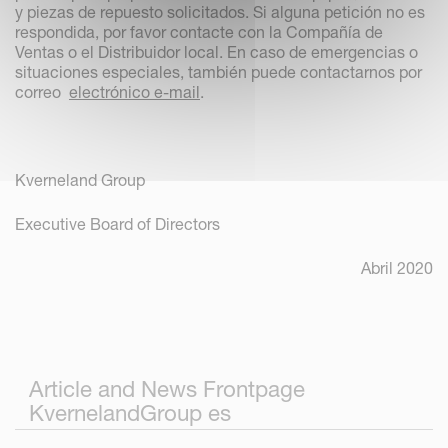
y piezas de repuesto solicitados. Si alguna petición no es
respondida, por favor contacte con la Compañía de
Ventas o el Distribuidor local. En caso de emergencias o
situaciones especiales, también puede contactarnos por
correo
electrónico e-mail
.
Kverneland Group
Executive Board of Directors
Abril 2020
Article and News Frontpage
KvernelandGroup es