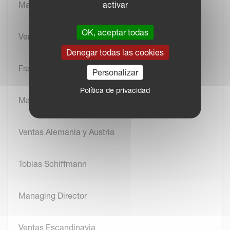
activar
Managing Director
OK, aceptar todas
Ventas Francia
Denegar todas las cookies
Franck Adam
Personalizar
Política de privacidad
Managing Director
Ventas Alemania y Austria
Tobias Schiffmann
Managing Director
Ventas Escandinavia