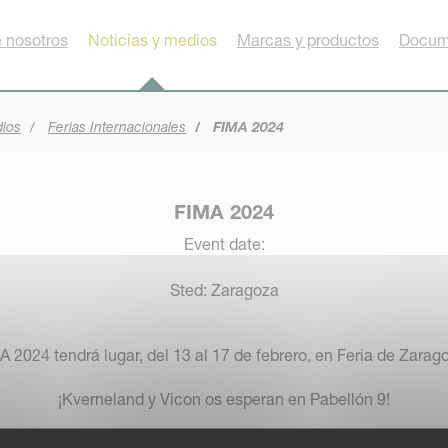
 nosotros
Noticias y medios
Marcas y productos
Docum
dios
Ferias Internacionales
FIMA 2024
FIMA 2024
Event date:
Sted: Zaragoza
A 2024 tendrá lugar, del 13 al 17 de febrero, en Feria de Zarag
¡Kverneland y Vicon os esperan en Pabellón 9!