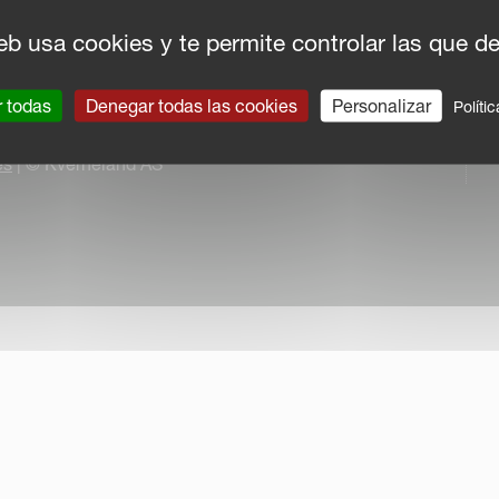
eb usa cookies y te permite controlar las que d
r todas
Denegar todas las cookies
Personalizar
Políti
es
| © Kverneland AS