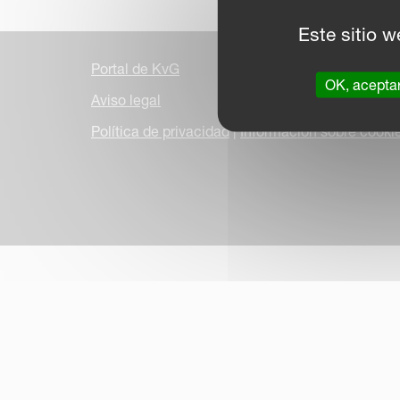
Este sitio w
Portal de KvG
OK, acepta
Aviso legal
Política de privacidad
|
Información sobre cooki