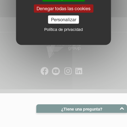
Política de privacidad
Denegar todas las cookies
|
Información sobre cookies
Personalizar
| © Kverneland AS
Política de privacidad
¿Tiene una pregunta?
Su correo electrónico: