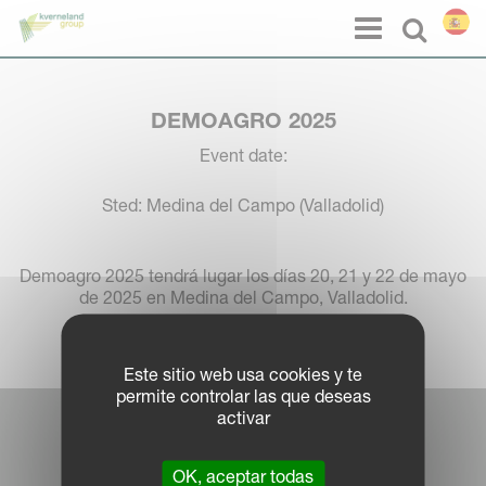
Panel de gestión de cookies
Menu
Select l
DEMOAGRO 2025
Event date:
Sted: Medina del Campo (Valladolid)
Demoagro 2025 tendrá lugar los días 20, 21 y 22 de mayo
de 2025 en Medina del Campo, Valladolid.
Este sitio web usa cookies y te
permite controlar las que deseas
activar
Portal de KvG
Aviso legal
OK, aceptar todas